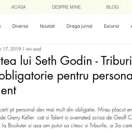
ACASA
DESPRE MINE
BLOG
a
Diverse
Noutati
Draga jurnal
Excursii
r 17, 2019
1 min read
isori catre prieteni
Poezii
ea lui Seth Godin - Triburi
 obligatorie pentru persona
ent
carti pt personal dev mai mult din obligatie. Mi-au placut e
de Garry Keller  cat si Talent is overrated scrisa de Geoff C
la Bookster si asa am putut sa citesc si Triburile, a 3a cart