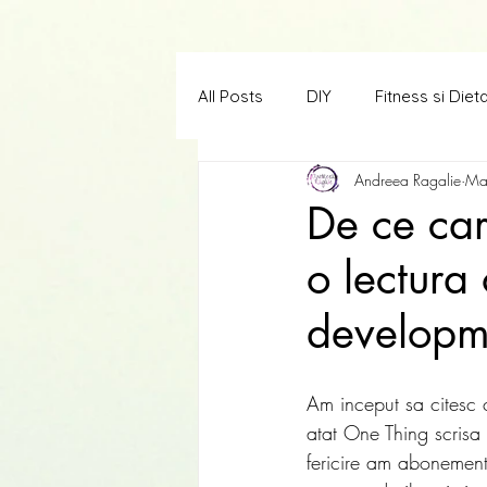
All Posts
DIY
Fitness si Diet
Andreea Ragalie
Ma
Creatii in limba engleza
Scr
De ce cart
o lectura
developm
Am inceput sa citesc 
atat One Thing scrisa 
fericire am abonement 