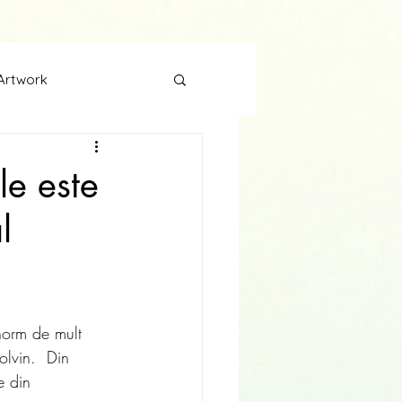
Artwork
le este
l
norm de mult  
olvin.  Din 
e din 