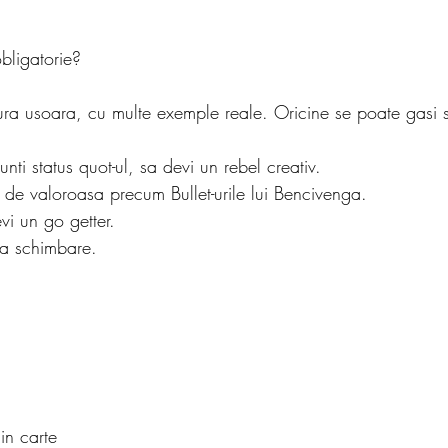
.
bligatorie?
ura usoara, cu multe exemple reale. Oricine se poate gasi si
nti status quot-ul, sa devi un rebel creativ. 
 de valoroasa precum Bullet-urile lui Bencivenga.
vi un go getter.
za schimbare.
in carte