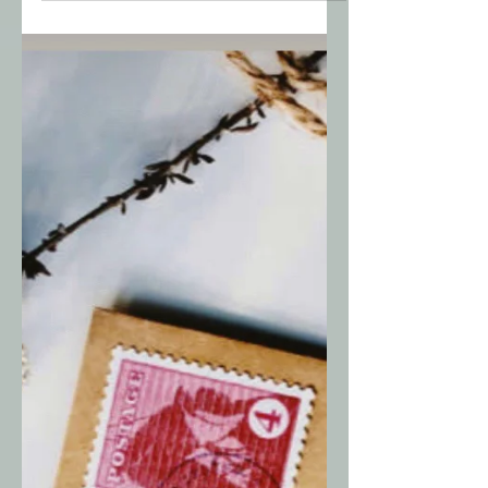
tine tot ce era mai bun. Am vrut sa traiesti
altfel dar in final ai ales sa fii autentica in
autodistrugerea ta. Nici o putere divina,
nici un om nu va putea sa ne salveze din
agonia propriilor noastre pseudo
convingeri. Evoluam sau repetam ciclul
pana ne autodistrugem si ne topim in
propria agonie imaginara. Ne spunem
minciuni, ne ancoram in iluzii ca sa just