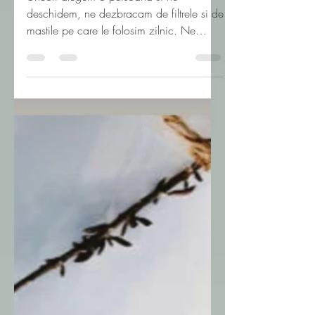
Uneori alegem o persoana si ne
deschidem, ne dezbracam de filtrele si de
mastile pe care le folosim zilnic. Ne
aratam partile cele mai sensibile si
vulnerabile sperand sa fim vazuti.
Sperand sa cream o conexiune care sa
dea sens si culoare vietii. Ma gandesc
daca vizual sunt inconfortabila, daca
proiectez o umbra din interiorul celor care
ma privesc in acea nuditate si sinceritate.
Sau sunt o Medusa ce transforma totul in
piatra cu o privire? Sunt eu asa greu de
privit? nu za